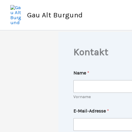
Zum
Inhalt
Gau Alt Burgund
springen
Kontakt
Name
*
Vorname
o
E-Mail-Adresse
*
d
e
r
K